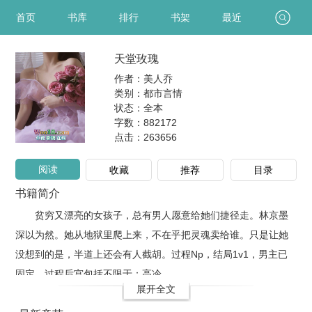
首页
书库
排行
书架
最近
天堂玫瑰
作者：美人乔
类别：都市言情
状态：全本
字数：882172
点击：
263656
阅读
收藏
推荐
目录
书籍简介
贫穷又漂亮的女孩子，总有男人愿意给她们捷径走。林京墨
深以为然。她从地狱里爬上来，不在乎把灵魂卖给谁。只是让她
没想到的是，半道上还会有人截胡。过程Np，结局1v1，男主已
固定。过程后宫包括不限于：高冷..
展开全文