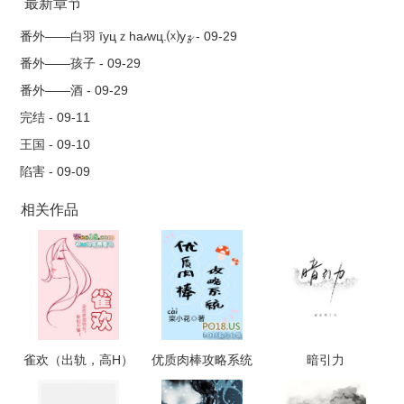
最新章节
番外——白羽 īyцｚha𝒾wц.⒳y𝔃 - 09-29
番外——孩子 - 09-29
番外——酒 - 09-29
完结 - 09-11
王国 - 09-10
陷害 - 09-09
相关作品
雀欢（出轨，高H）
优质肉棒攻略系统
暗引力
（np高辣文）